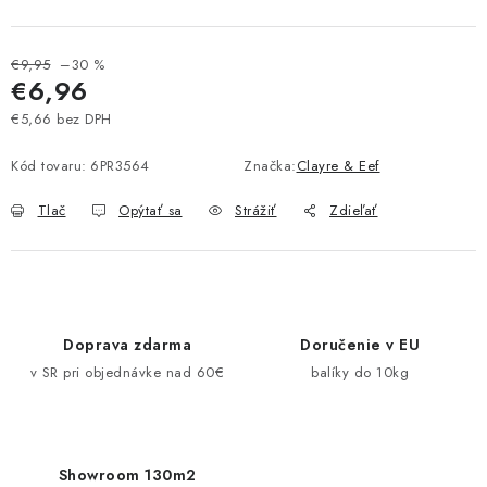
Pravidlá zliav a akcií
Katalógy
Moja objednávka
€9,95
–30 %
€6,96
€5,66 bez DPH
Jednotková cena:
Kód tovaru:
6PR3564
Značka:
Clayre & Eef
Tlač
Opýtať sa
Strážiť
Zdieľať
Doprava zdarma
Doručenie v EU
v SR pri objednávke nad 60€
balíky do 10kg
Showroom 130m2