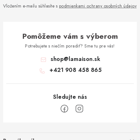
Vložením e-mailu súhlasíte s
podmienkami ochrany osobných údajov
Pomôžeme vám s výberom
Potrebujete s niečím poradiť? Sme tu pre vás!
shop
@
lamaison.sk
+421 908 458 865
Z
á