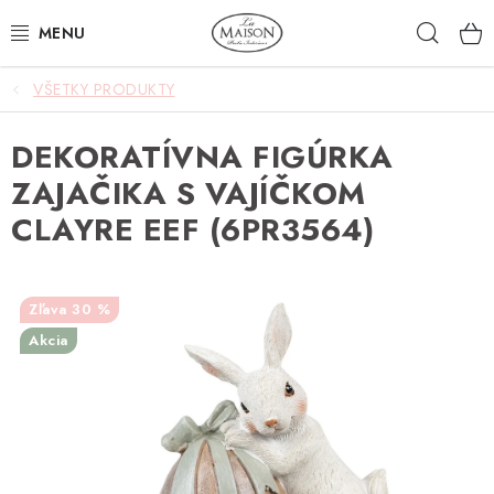
Prejsť
Hľad
na
obsah
VŠETKY PRODUKTY
NOVINKY
DEKORATÍVNA FIGÚRKA
AKCIA
ZAJAČIKA S VAJÍČKOM
ZÁHRADA
CLAYRE EEF (6PR3564)
NÁBYTOK
30 %
SVIETIDLÁ
Akcia
DOPLNKY
STOLOVANIE