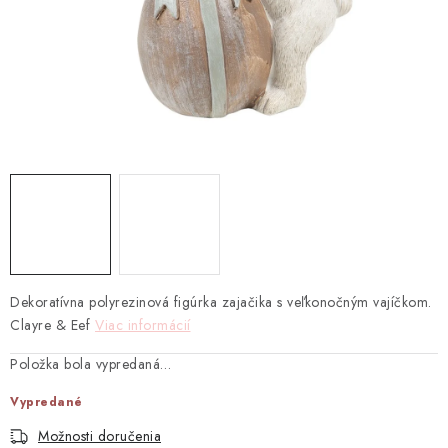
TEXTIL
KOZMETIKA
SEZÓNY
BLANC MARICLO´
DARČEKOVÉ POUKÁŽKY
VŠETKY PRODUKTY
Dekoratívna polyrezinová figúrka zajačika s veľkonočným vajíčkom.
ZNAČKY
Clayre & Eef
Viac informácií
Položka bola vypredaná…
Ako nakupovať
Doprava a platba
Obchodné podmienky
Podmienky ochrany osobných údajov
Vypredané
Návod na údržbu nábytku
Reklamačný poriadok
Možnosti doručenia