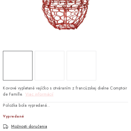
TEXTIL
KOZMETIKA
SEZÓNY
BLANC MARICLO´
DARČEKOVÉ POUKÁŽKY
VŠETKY PRODUKTY
Kovové vypletaně vajíčko s otváraním z francúzskej dielne Comptoir
ZNAČKY
de Famille.
Viac informácií
Položka bola vypredaná…
Ako nakupovať
Doprava a platba
Obchodné podmienky
Vypredané
Podmienky ochrany osobných údajov
Návod na údržbu nábytku
Možnosti doručenia
Reklamačný poriadok