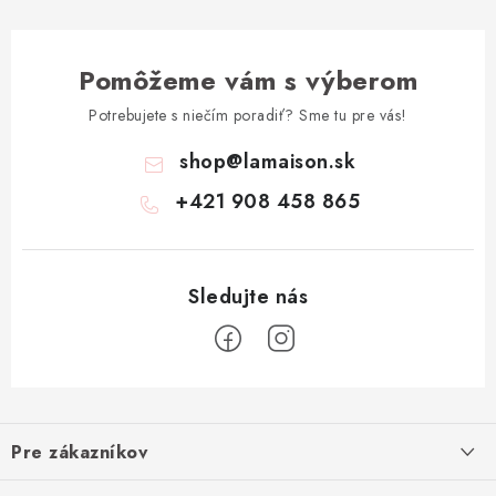
Pomôžeme vám s výberom
Potrebujete s niečím poradiť? Sme tu pre vás!
shop
@
lamaison.sk
+421 908 458 865
Z
á
Pre zákazníkov
p
ä
Ako nakupovať