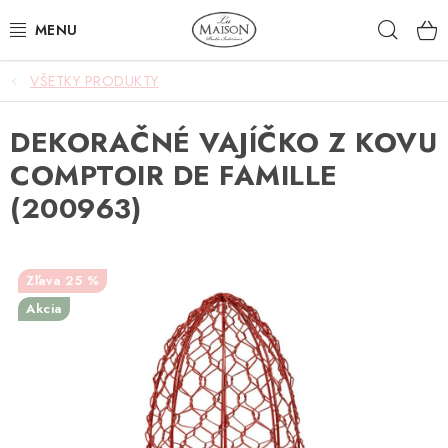
Prejsť
Hľad
na
obsah
VŠETKY PRODUKTY
NOVINKY
DEKORAČNÉ VAJÍČKO Z KOVU
AKCIA
COMPTOIR DE FAMILLE
ZÁHRADA
(200963)
NÁBYTOK
25 %
SVIETIDLÁ
Akcia
DOPLNKY
STOLOVANIE