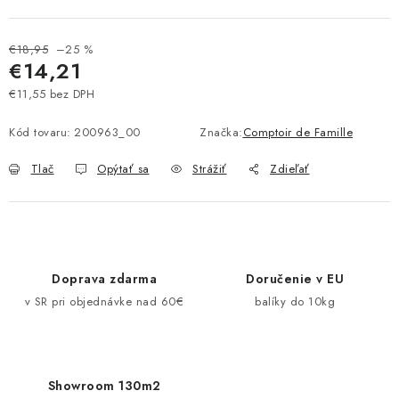
Pravidlá zliav a akcií
Katalógy
Moja objednávka
€18,95
–25 %
€14,21
€11,55 bez DPH
Jednotková cena:
Kód tovaru:
200963_00
Značka:
Comptoir de Famille
Tlač
Opýtať sa
Strážiť
Zdieľať
Doprava zdarma
Doručenie v EU
v SR pri objednávke nad 60€
balíky do 10kg
Showroom 130m2