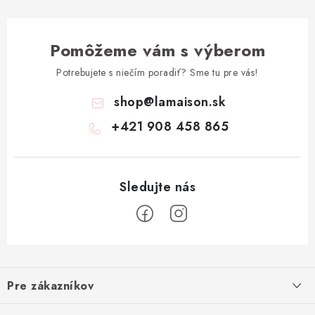
Pomôžeme vám s výberom
Potrebujete s niečím poradiť? Sme tu pre vás!
shop
@
lamaison.sk
+421 908 458 865
Z
á
Pre zákazníkov
p
ä
Ako nakupovať