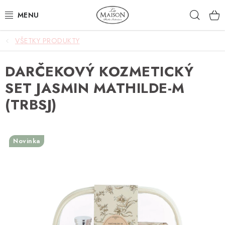
Prejsť
Hľad
na
obsah
VŠETKY PRODUKTY
NOVINKY
DARČEKOVÝ KOZMETICKÝ
AKCIA
SET JASMIN MATHILDE-M
ZÁHRADA
(TRBSJ)
NÁBYTOK
Novinka
SVIETIDLÁ
DOPLNKY
STOLOVANIE