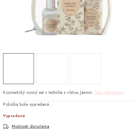
TEXTIL
KOZMETIKA
SEZÓNY
BLANC MARICLO´
DARČEKOVÉ POUKÁŽKY
VŠETKY PRODUKTY
Kozmetický vonný set v taštičke s vôňou Jasmin.
Viac informácií
ZNAČKY
Položka bola vypredaná…
Ako nakupovať
Doprava a platba
Obchodné podmienky
Vypredané
Podmienky ochrany osobných údajov
Možnosti doručenia
Návod na údržbu nábytku
Reklamačný poriadok