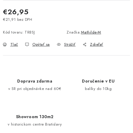
Pravidlá zliav a akcií
Katalógy
Moja objednávka
€26,95
€21,91 bez DPH
Jednotková cena:
Kód tovaru:
TRBSJ
Značka:
Mathilde-M
Tlač
Opýtať sa
Strážiť
Zdieľať
Doprava zdarma
Doručenie v EU
v SR pri objednávke nad 60€
balíky do 10kg
Showroom 130m2
v historickom centre Bratislavy