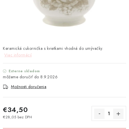
TEXTIL
KOZMETIKA
SEZÓNY
BLANC MARICLO´
Keramická cukornička s kvietkami vhodná do umývačky.
Viac informácií
DARČEKOVÉ POUKÁŽKY
Externe skladom
VŠETKY PRODUKTY
8.9.2026
Možnosti doručenia
ZNAČKY
Ako nakupovať
Doprava a platba
Obchodné podmienky
€34,50
Podmienky ochrany osobných údajov
€28,05 bez DPH
Jednotková cena:
Návod na údržbu nábytku
Reklamačný poriadok