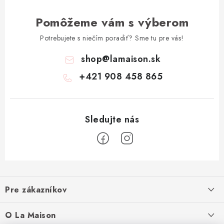
Pomôžeme vám s výberom
Potrebujete s niečím poradiť? Sme tu pre vás!
shop
@
lamaison.sk
+421 908 458 865
Z
á
Pre zákazníkov
p
ä
Ako nakupovať
O La Maison
t