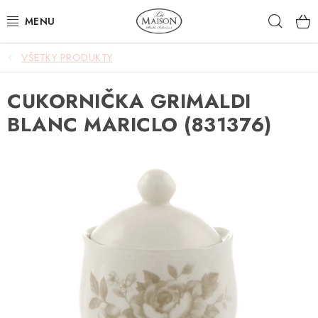
Prejsť
Hľad
na
obsah
VŠETKY PRODUKTY
NOVINKY
CUKORNIČKA GRIMALDI
AKCIA
BLANC MARICLO (831376)
ZÁHRADA
NÁBYTOK
SVIETIDLÁ
DOPLNKY
STOLOVANIE