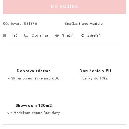
Pravidlá zliav a akcií
Katalógy
Moja objednávka
DO KOŠÍKA
Kód tovaru:
831376
Značka:
Blanc Mariclo
Tlač
Opýtať sa
Strážiť
Zdieľať
Doprava zdarma
Doručenie v EU
v SR pri objednávke nad 60€
balíky do 10kg
Showroom 130m2
v historickom centre Bratislavy