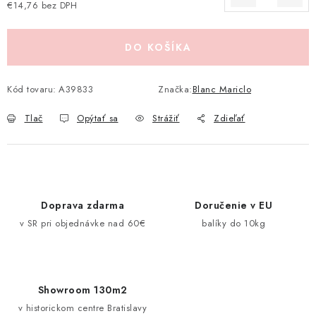
€14,76 bez DPH
Pravidlá zliav a akcií
Katalógy
Moja objednávka
Jednotková cena:
DO KOŠÍKA
Kód tovaru:
A39833
Značka:
Blanc Mariclo
Tlač
Opýtať sa
Strážiť
Zdieľať
Doprava zdarma
Doručenie v EU
v SR pri objednávke nad 60€
balíky do 10kg
Showroom 130m2
v historickom centre Bratislavy