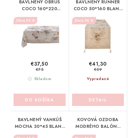
BAVLNENÝ OBRUS
BAVLNENÝ RUNNER
COCO 160*220
COCO 50*160 BLANC
BLANC MARICLO
MARICLO (A39938)
50 %
30 %
(A39829)
€37,50
€41,30
€75
€59
Skladom
Vypredané
DO KOŠÍKA
DETAIL
BAVLNENÝ VANKÚŠ
KOVOVÁ OZDOBA
MOCHA 30*45 BLANC
MODRÉHO BALÓNA
MARICLO (A39736)
BLANC MARICLO