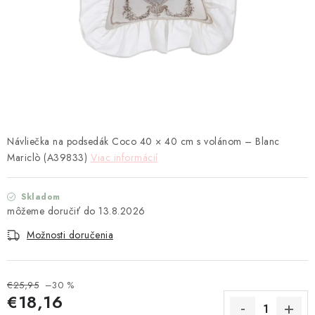
TEXTIL
KOZMETIKA
SEZÓNY
BLANC MARICLO´
Návliečka na podsedák Coco 40 × 40 cm s volánom – Blanc
DARČEKOVÉ POUKÁŽKY
Mariclò (A39833)
Viac informácií
VŠETKY PRODUKTY
Skladom
13.8.2026
ZNAČKY
Možnosti doručenia
Ako nakupovať
Doprava a platba
Obchodné podmienky
Podmienky ochrany osobných údajov
€25,95
–30 %
€18,16
Návod na údržbu nábytku
Reklamačný poriadok