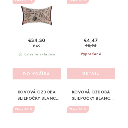
30 %
50 %
(A39976C)
€4,47
€34,30
€8,95
€49
Vypredané
Externe skladom
DETAIL
DO KOŠÍKA
KOVOVÁ OZDOBA
KOVOVÁ OZDOBA
SLIEPOČKY BLANC
SLIEPOČKY BLANC
MARICLO (A39979A)
MARICLO (A39979B)
50 %
50 %