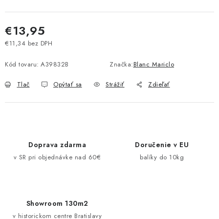
Pravidlá zliav a akcií
Katalógy
Moja objednávka
€13,95
€11,34 bez DPH
Jednotková cena:
Kód tovaru:
A39832B
Značka:
Blanc Mariclo
Tlač
Opýtať sa
Strážiť
Zdieľať
Doprava zdarma
Doručenie v EU
v SR pri objednávke nad 60€
balíky do 10kg
Showroom 130m2
v historickom centre Bratislavy