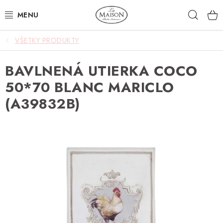
Prejsť
Hľad
na
obsah
VŠETKY PRODUKTY
NOVINKY
BAVLNENÁ UTIERKA COCO
AKCIA
50*70 BLANC MARICLO
ZÁHRADA
(A39832B)
NÁBYTOK
SVIETIDLÁ
DOPLNKY
STOLOVANIE