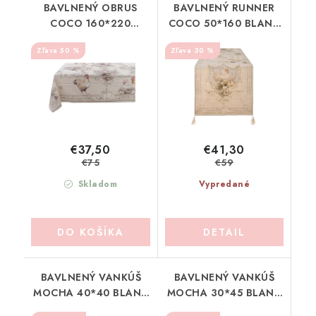
BAVLNENÝ OBRUS
BAVLNENÝ RUNNER
COCO 160*220
COCO 50*160 BLANC
BLANC MARICLO
MARICLO (A39938)
50 %
30 %
(A39829)
€37,50
€41,30
€75
€59
Skladom
Vypredané
DO KOŠÍKA
DETAIL
BAVLNENÝ VANKÚŠ
BAVLNENÝ VANKÚŠ
MOCHA 40*40 BLANC
MOCHA 30*45 BLANC
MARICLO (A39737)
MARICLO (A39736)