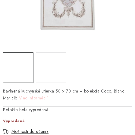
TEXTIL
KOZMETIKA
SEZÓNY
BLANC MARICLO´
DARČEKOVÉ POUKÁŽKY
VŠETKY PRODUKTY
Bavlnená kuchynská utierka 50 × 70 cm – kolekcia Coco, Blanc
ZNAČKY
Mariclò
Viac informácií
Položka bola vypredaná…
Ako nakupovať
Doprava a platba
Obchodné podmienky
Podmienky ochrany osobných údajov
Vypredané
Návod na údržbu nábytku
Reklamačný poriadok
Možnosti doručenia