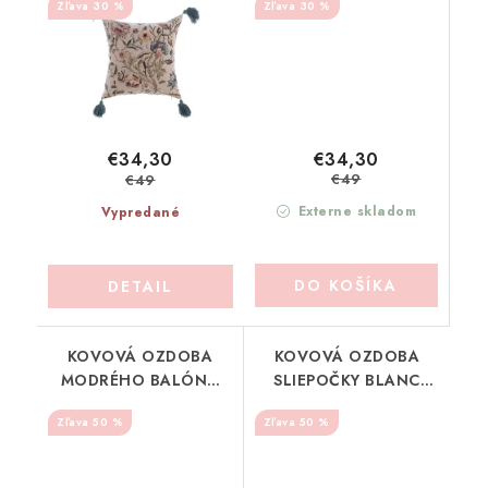
30 %
30 %
€34,30
€34,30
€49
€49
Externe skladom
Vypredané
DO KOŠÍKA
DETAIL
KOVOVÁ OZDOBA
KOVOVÁ OZDOBA
MODRÉHO BALÓNA
SLIEPOČKY BLANC
BLANC MARICLO
MARICLO (A39979A)
50 %
50 %
(A39976C)